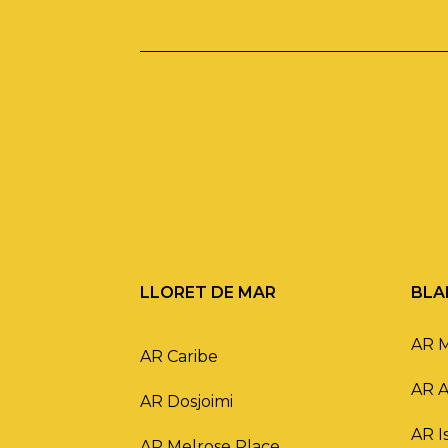
LLORET DE MAR
BLA
AR 
AR Caribe
AR 
AR Dosjoimi
AR I
AR Melrose Place