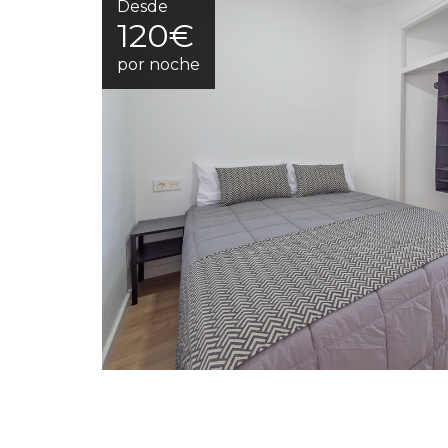
Desde
120€
por noche