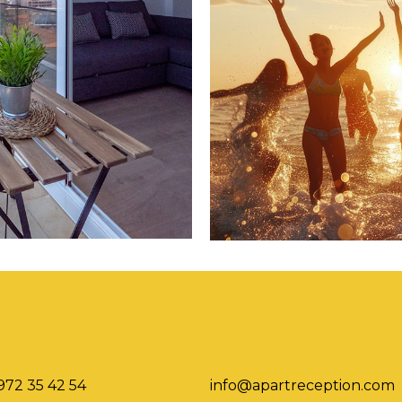
972 35 42 54
info@apartreception.com