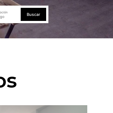
oción
Buscar
os