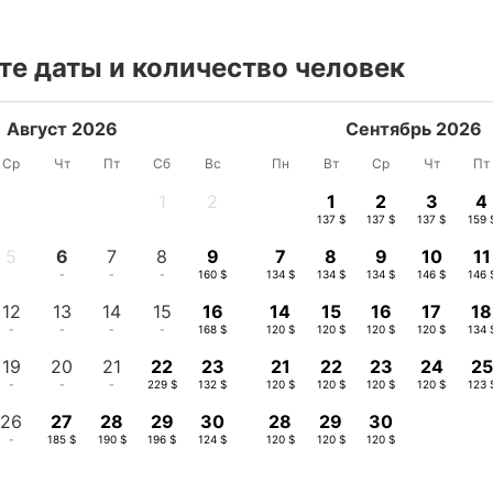
е даты и количество человек
Август 2026
Сентябрь 2026
Ср
Чт
Пт
Сб
Вс
Пн
Вт
Ср
Чт
Пт
1
2
1
2
3
4
-
-
137 $
137 $
137 $
159 
5
6
7
8
9
7
8
9
10
11
-
-
-
-
160 $
134 $
134 $
134 $
146 $
146 
12
13
14
15
16
14
15
16
17
18
-
-
-
-
168 $
120 $
120 $
120 $
120 $
134 
19
20
21
22
23
21
22
23
24
25
-
-
-
229 $
132 $
120 $
120 $
120 $
120 $
123 
26
27
28
29
30
28
29
30
-
185 $
190 $
196 $
124 $
120 $
120 $
120 $