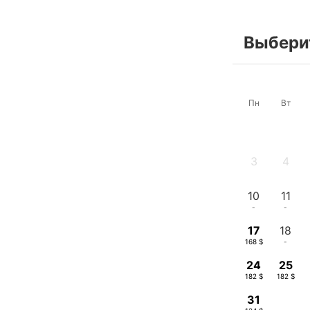
Выберит
Пн
Вт
3
4
-
-
10
11
-
-
17
18
168 $
-
24
25
182 $
182 $
31