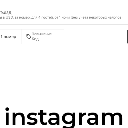
тъезд
в USD, за номер, для 4 гостей, от 1 ночи (Без учета некоторых налогов)
Повышение
 1 номер
instagram