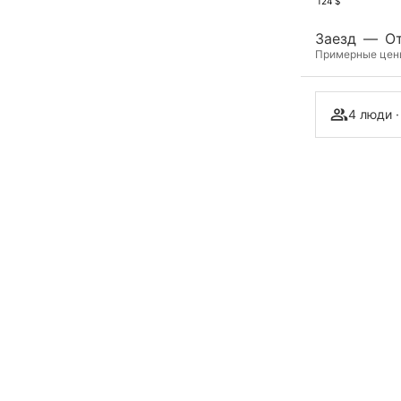
124 $
Заезд
—
О
Примерные цены 
4 люди ·