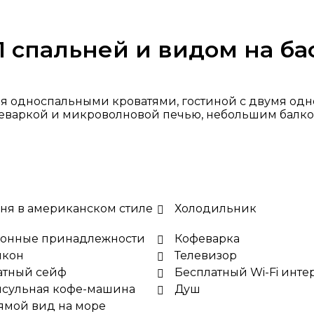
1 спальней и видом на ба
мя односпальными кроватями, гостиной с двумя о
феваркой и микроволновой печью, небольшим балкон
ня в американском стиле
Холодильник
хонные принадлежности
Кофеварка
лкон
Телевизор
атный сейф
Бесплатный Wi-Fi инте
псульная кофе-машина
Душ
ямой вид на море