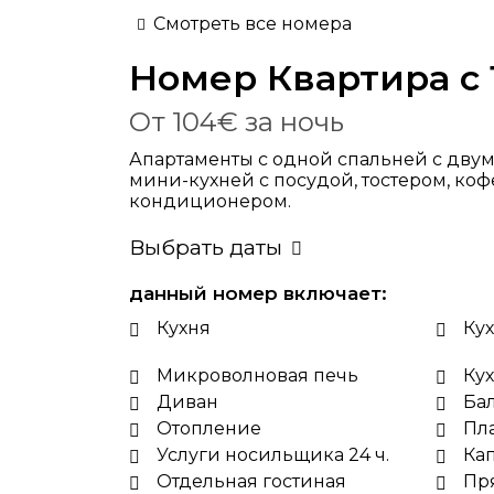
Смотреть все номера
Номер
Квартира с 
От
104€
за ночь
Апартаменты с одной спальней с дву
мини-кухней с посудой, тостером, ко
кондиционером.
Выбрать даты
данный номер включает:
Кухня
Кух
Микроволновая печь
Ку
Диван
Ба
Отопление
Пл
Услуги носильщика 24 ч.
Ка
Отдельная гостиная
Пр