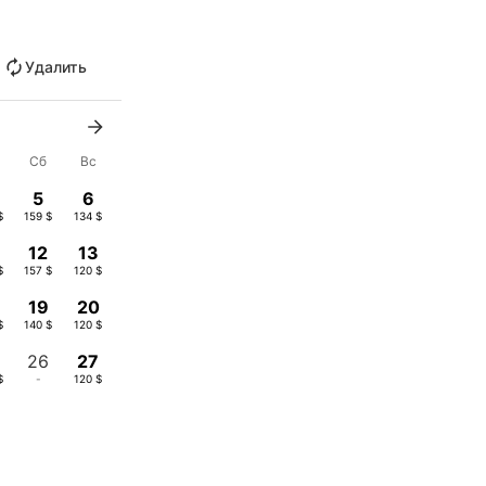
Удалить
Сб
Вс
5
6
$
159 $
134 $
12
13
$
157 $
120 $
19
20
$
140 $
120 $
26
27
$
-
120 $