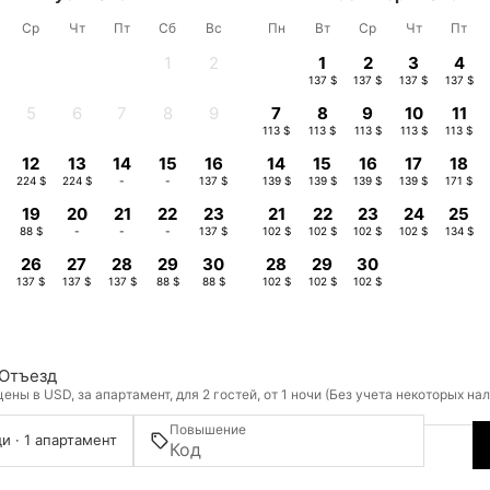
Ср
Чт
Пт
Сб
Вс
Пн
Вт
Ср
Чт
Пт
1
2
1
2
3
4
-
-
137 $
137 $
137 $
137 $
5
6
7
8
9
7
8
9
10
11
-
-
-
-
-
113 $
113 $
113 $
113 $
113 $
12
13
14
15
16
14
15
16
17
18
$
224 $
224 $
-
-
137 $
139 $
139 $
139 $
139 $
171 $
19
20
21
22
23
21
22
23
24
25
88 $
-
-
-
137 $
102 $
102 $
102 $
102 $
134 $
26
27
28
29
30
28
29
30
137 $
137 $
137 $
88 $
88 $
102 $
102 $
102 $
Отъезд
ны в USD, за апартамент, для 2 гостей, от 1 ночи (Без учета некоторых на
Повышение
и · 1 апартамент