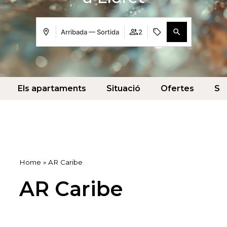
Arribada — Sortida
2
Els apartaments
Situació
Ofertes
Se
Home
»
AR Caribe
AR Caribe