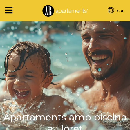
CA
Apartaments amb piscina
a Lloret