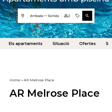
Arribada — Sortida
2
Els apartaments
Situació
Ofertes
Se
Home
»
AR Melrose Place
AR Melrose Place