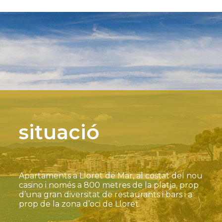
situació
Apartaments a Lloret de Mar, al costat del nou
casino i només a 800 metres de la platja, prop
d’una gran diversitat de restaurants i bars i a
prop de la zona d’oci de Lloret.