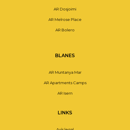
AR Dosjoimi
AR Melrose Place
AR Bolero
BLANES
AR Muntanya Mar
AR Apartments Camps
AR Isern
LINKS
Avís legal