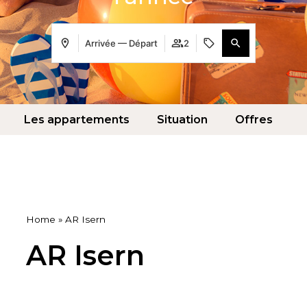
Arrivée — Départ
2
Les appartements
Situation
Offres
S
Home
»
AR Isern
AR Isern