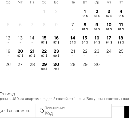
Ср
Чт
Пт
Сб
Вс
Пн
Вт
Ср
Чт
Пт
1
2
1
2
3
4
-
-
87 $
87 $
87 $
87 $
5
6
7
8
9
7
8
9
10
11
-
-
-
-
-
-
61 $
61 $
61 $
61 $
12
13
14
15
16
14
15
16
17
18
-
-
-
97 $
97 $
64 $
64 $
64 $
64 $
88 $
19
20
21
22
23
21
22
23
24
25
-
97 $
97 $
97 $
90 $
-
-
-
-
-
26
27
28
29
30
28
29
30
-
-
-
90 $
79 $
-
-
-
Отъезд
ны в USD, за апартамент, для 2 гостей, от 1 ночи (Без учета некоторых на
Повышение
и · 1 апартамент