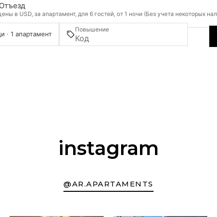
Отъезд
ны в USD, за апартамент, для 6 гостей, от 1 ночи (Без учета некоторых на
Повышение
и · 1 апартамент
instagram
@AR.APARTAMENTS