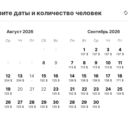
ите даты и количество человек
Август 2026
Сентябрь 2026
Ср
Чт
Пт
Сб
Вс
Пн
Вт
Ср
Чт
Пт
1
2
1
2
3
4
-
-
137 $
137 $
137 $
137 $
5
6
7
8
9
7
8
9
10
11
-
-
-
-
-
113 $
113 $
113 $
113 $
113 $
12
13
14
15
16
14
15
16
17
18
$
204 $
204 $
-
152 $
125 $
139 $
139 $
139 $
139 $
171 $
19
20
21
22
23
21
22
23
24
25
125 $
-
-
-
125 $
102 $
102 $
102 $
102 $
134 $
26
27
28
29
30
28
29
30
125 $
125 $
125 $
125 $
125 $
102 $
102 $
102 $